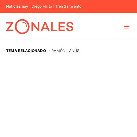
Noticias hoy
Diego Milito
Tren Sarmiento
MUNICIPIOS
TEMA RELACIONADO
·
RAMÓN LANÚS
CABA
BUENOS AIRES
PROVINCIAS
ELECCIONES 2023