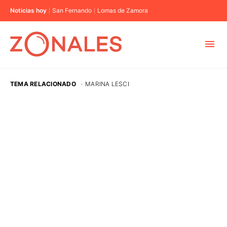
Noticias hoy
San Fernando
Lomas de Zamora
MUNICIPIOS
TEMA RELACIONADO
·
MARINA LESCI
CABA
BUENOS AIRES
PROVINCIAS
ELECCIONES 2023