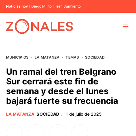
Noticias hoy
Diego Milito
Tren Sarmiento
MUNICIPIOS
MUNICIPIOS
·
LA MATANZA
·
TEMAS
·
SOCIEDAD
CABA
Un ramal del tren Belgrano
Sur cerrará este fin de
BUENOS AIRES
semana y desde el lunes
bajará fuerte su frecuencia
PROVINCIAS
LA MATANZA
.
SOCIEDAD
11 de julio de 2025
·
ELECCIONES 2023