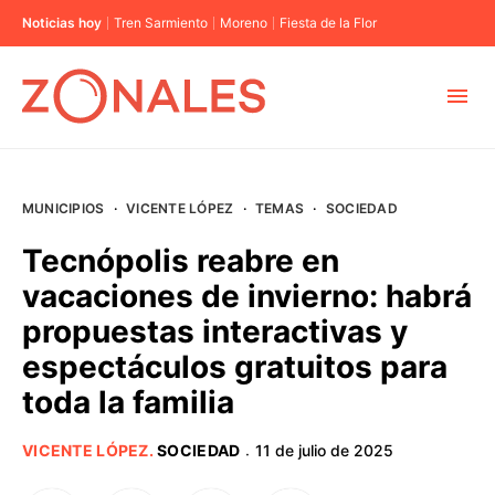
Noticias hoy
Tren Sarmiento
Moreno
Fiesta de la Flor
MUNICIPIOS
MUNICIPIOS
·
VICENTE LÓPEZ
·
TEMAS
·
SOCIEDAD
CABA
Tecnópolis reabre en
vacaciones de invierno: habrá
BUENOS AIRES
propuestas interactivas y
espectáculos gratuitos para
PROVINCIAS
toda la familia
ELECCIONES 2023
VICENTE LÓPEZ
.
SOCIEDAD
11 de julio de 2025
·