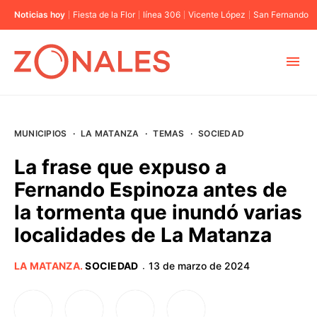
Noticias hoy
Fiesta de la Flor
línea 306
Vicente López
San Fernando
MUNICIPIOS
MUNICIPIOS
·
LA MATANZA
·
TEMAS
·
SOCIEDAD
CABA
La frase que expuso a
Fernando Espinoza antes de
BUENOS AIRES
la tormenta que inundó varias
localidades de La Matanza
PROVINCIAS
LA MATANZA
.
SOCIEDAD
13 de marzo de 2024
·
ELECCIONES 2023