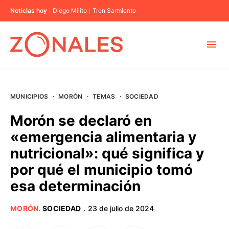
Noticias hoy
Diego Milito
Tren Sarmiento
MUNICIPIOS
MUNICIPIOS
·
MORÓN
·
TEMAS
·
SOCIEDAD
CABA
Morón se declaró en
«emergencia alimentaria y
BUENOS AIRES
nutricional»: qué significa y
por qué el municipio tomó
PROVINCIAS
esa determinación
ELECCIONES 2023
MORÓN
.
SOCIEDAD
23 de julio de 2024
·