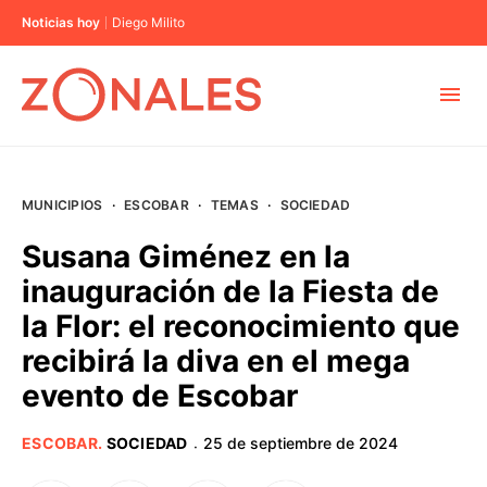
Noticias hoy
Diego Milito
MUNICIPIOS
MUNICIPIOS
·
ESCOBAR
·
TEMAS
·
SOCIEDAD
CABA
Susana Giménez en la
inauguración de la Fiesta de
BUENOS AIRES
la Flor: el reconocimiento que
recibirá la diva en el mega
PROVINCIAS
evento de Escobar
ELECCIONES 2023
ESCOBAR
.
SOCIEDAD
25 de septiembre de 2024
·