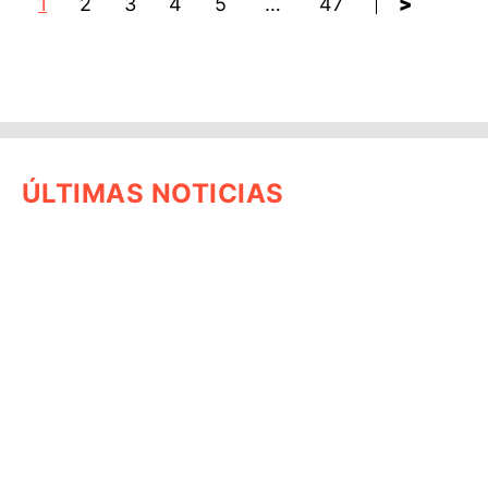
1
2
3
4
5
…
47
>
ÚLTIMAS NOTICIAS