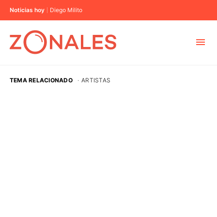
Noticias hoy
Diego Milito
MUNICIPIOS
TEMA RELACIONADO
·
ARTISTAS
CABA
BUENOS AIRES
PROVINCIAS
ELECCIONES 2023