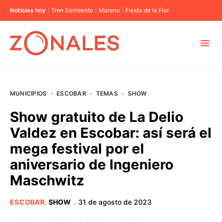
Noticias hoy
Tren Sarmiento
Moreno
Fiesta de la Flor
MUNICIPIOS
MUNICIPIOS
·
ESCOBAR
·
TEMAS
·
SHOW
CABA
Show gratuito de La Delio
Valdez en Escobar: así será el
BUENOS AIRES
mega festival por el
aniversario de Ingeniero
PROVINCIAS
Maschwitz
ELECCIONES 2023
ESCOBAR
.
SHOW
31 de agosto de 2023
·