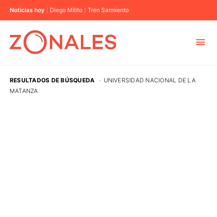
Noticias hoy
Diego Milito
Tren Sarmiento
MUNICIPIOS
RESULTADOS DE BÚSQUEDA
·
UNIVERSIDAD NACIONAL DE LA
MATANZA
CABA
BUENOS AIRES
PROVINCIAS
ELECCIONES 2023