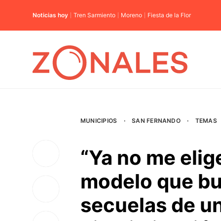
Noticias hoy
Tren Sarmiento
Moreno
Fiesta de la Flor
MUNICIPIOS
·
SAN FERNANDO
·
TEMAS
“Ya no me elige
modelo que bu
secuelas de un