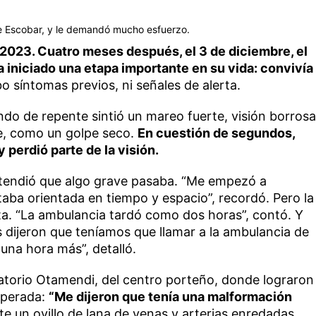
 de Escobar, y le demandó mucho esfuerzo.
2023. Cuatro meses después, el 3 de diciembre, el
a iniciado una etapa importante en su vida: convivía
 síntomas previos, ni señales de alerta.
do de repente sintió un mareo fuerte, visión borrosa
e, como un golpe seco.
En cuestión de segundos,
y perdió parte de la visión.
entendió que algo grave pasaba. “Me empezó a
taba orientada en tiempo y espacio”, recordó. Pero la
ta. “La ambulancia tardó como dos horas”, contó. Y
dijeron que teníamos que llamar a la ambulancia de
una hora más”, detalló.
natorio Otamendi, del centro porteño, donde lograron
esperada:
“Me dijeron que tenía una malformación
e un ovillo de lana de venas y arterias enredadas.