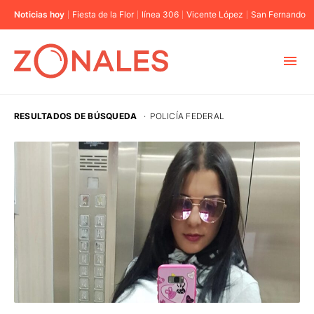
Noticias hoy
Fiesta de la Flor
línea 306
Vicente López
San Fernando
MUNICIPIOS
RESULTADOS DE BÚSQUEDA
·
POLICÍA FEDERAL
CABA
BUENOS AIRES
PROVINCIAS
ELECCIONES 2023