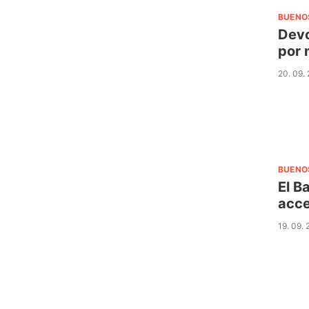
BUENO
Devo
por 
20. 09.
BUENO
El B
acce
19. 09.