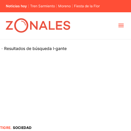
Noticias hoy
Tren Sarmiento
Moreno
Fiesta de la Flor
MUNICIPIOS
·
Resultados de búsqueda
l-gante
CABA
BUENOS AIRES
PROVINCIAS
ELECCIONES 2023
TIGRE
.
SOCIEDAD