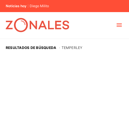
Noticias hoy
Diego Milito
MUNICIPIOS
RESULTADOS DE BÚSQUEDA
·
TEMPERLEY
CABA
BUENOS AIRES
PROVINCIAS
ELECCIONES 2023