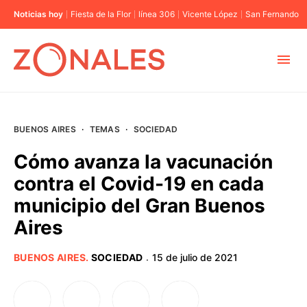
Noticias hoy
Fiesta de la Flor
línea 306
Vicente López
San Fernando
MUNICIPIOS
BUENOS AIRES
·
TEMAS
·
SOCIEDAD
CABA
Cómo avanza la vacunación
contra el Covid-19 en cada
BUENOS AIRES
municipio del Gran Buenos
Aires
PROVINCIAS
BUENOS AIRES
.
SOCIEDAD
15 de julio de 2021
·
ELECCIONES 2023