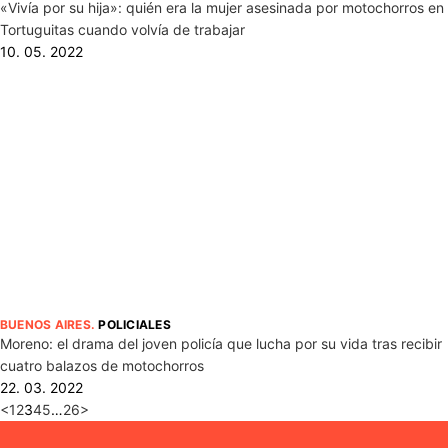
«Vivía por su hija»: quién era la mujer asesinada por motochorros en
Tortuguitas cuando volvía de trabajar
10. 05. 2022
BUENOS AIRES
.
POLICIALES
Moreno: el drama del joven policía que lucha por su vida tras recibir
cuatro balazos de motochorros
22. 03. 2022
<
1
2
3
4
5
…
26
>