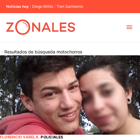
Noticias hoy
Diego Milito
Tren Sarmiento
MUNICIPIOS
·
Resultados de búsqueda
motochorros
CABA
BUENOS AIRES
PROVINCIAS
ELECCIONES 2023
FLORENCIO VARELA
.
POLICIALES