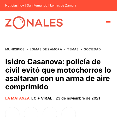
Noticias hoy
San Fernando
Lomas de Zamora
MUNICIPIOS
MUNICIPIOS
·
LOMAS DE ZAMORA
·
TEMAS
·
SOCIEDAD
CABA
Isidro Casanova: policía de
civil evitó que motochorros lo
BUENOS AIRES
asaltaran con un arma de aire
comprimido
PROVINCIAS
LA MATANZA
.
LO + VIRAL
23 de noviembre de 2021
·
ELECCIONES 2023