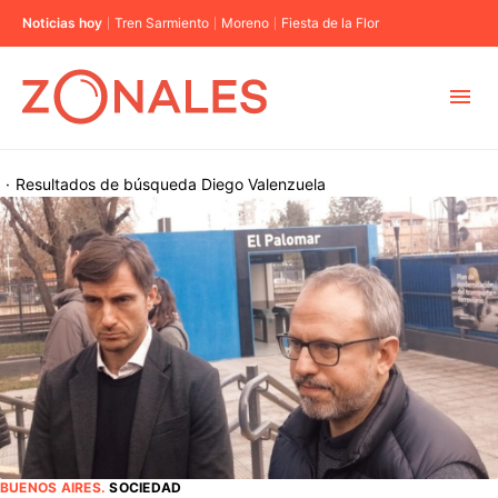
Noticias hoy
Tren Sarmiento
Moreno
Fiesta de la Flor
MUNICIPIOS
·
Resultados de búsqueda
Diego Valenzuela
CABA
BUENOS AIRES
PROVINCIAS
ELECCIONES 2023
BUENOS AIRES
.
SOCIEDAD