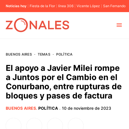
Noticias hoy
Fiesta de la Flor
línea 306
Vicente López
San Fernando
MUNICIPIOS
BUENOS AIRES
·
TEMAS
·
POLÍTICA
CABA
El apoyo a Javier Milei rompe
a Juntos por el Cambio en el
BUENOS AIRES
Conurbano, entre rupturas de
bloques y pases de factura
PROVINCIAS
BUENOS AIRES
.
POLÍTICA
10 de noviembre de 2023
·
ELECCIONES 2023