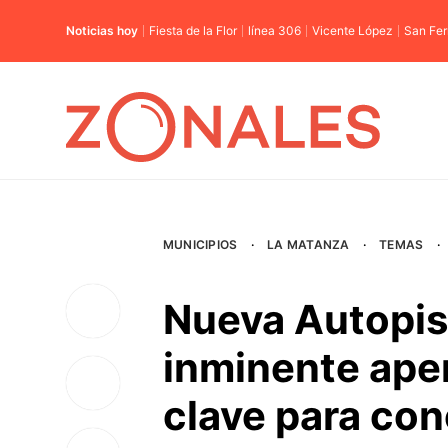
Noticias hoy
Fiesta de la Flor
línea 306
Vicente López
San Fe
MUNICIPIOS
·
LA MATANZA
·
TEMAS
·
Nueva Autopis
inminente aper
clave para con