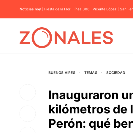
Noticias hoy
Fiesta de la Flor
línea 306
Vicente López
San Fe
BUENOS AIRES
·
TEMAS
·
SOCIEDAD
Inauguraron u
kilómetros de 
Perón: qué ben