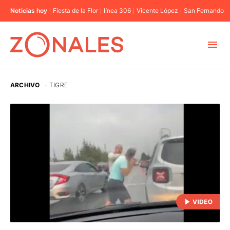
Noticias hoy
Fiesta de la Flor
línea 306
Vicente López
San Fernando
MUNICIPIOS
ARCHIVO
·
TIGRE
CABA
BUENOS AIRES
PROVINCIAS
ELECCIONES 2023