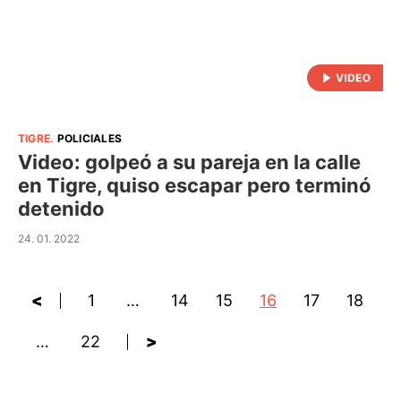
TIGRE
.
POLICIALES
Video: golpeó a su pareja en la calle
en Tigre, quiso escapar pero terminó
detenido
24. 01. 2022
<
1
…
14
15
16
17
18
…
22
>