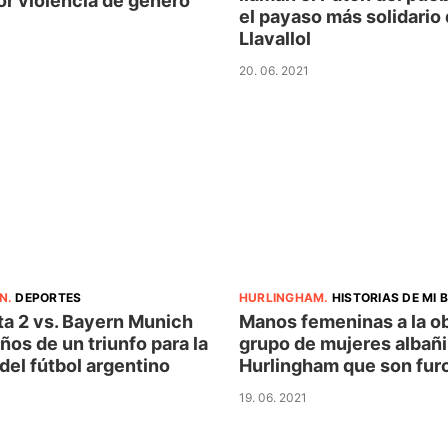
or violencia de género
el payaso más solidario
Llavallol
20. 06. 2021
N
.
DEPORTES
HURLINGHAM
.
HISTORIAS DE MI 
ta 2 vs. Bayern Munich
Manos femeninas a la ob
años de un triunfo para la
grupo de mujeres albañi
 del fútbol argentino
Hurlingham que son fur
19. 06. 2021