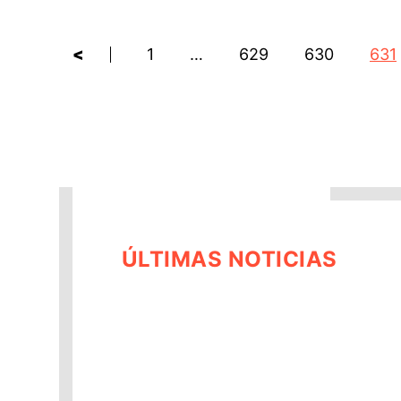
<
1
…
629
630
631
ÚLTIMAS NOTICIAS