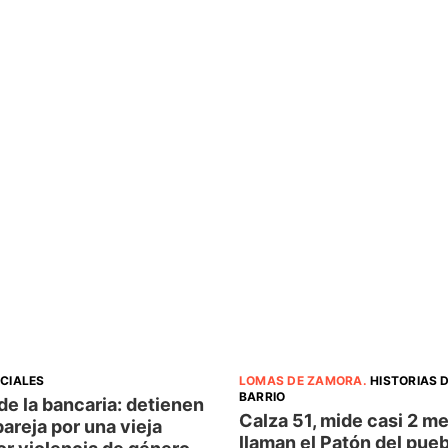
ICIALES
LOMAS DE ZAMORA
.
HISTORIAS D
BARRIO
e la bancaria: detienen
Calza 51, mide casi 2 me
pareja por una vieja
llaman el Patón del pueb