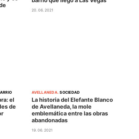
barrio que llegó a Las Vegas
 de
20. 06. 2021
BARRIO
AVELLANEDA
.
SOCIEDAD
ra: el
La historia del Elefante Blanco
les de
de Avellaneda, la mole
or
emblemática entre las obras
abandonadas
19. 06. 2021