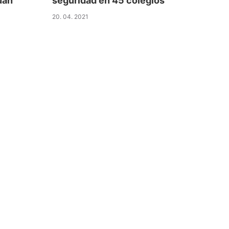
uan
seguridad en 45 colegios
20. 04. 2021