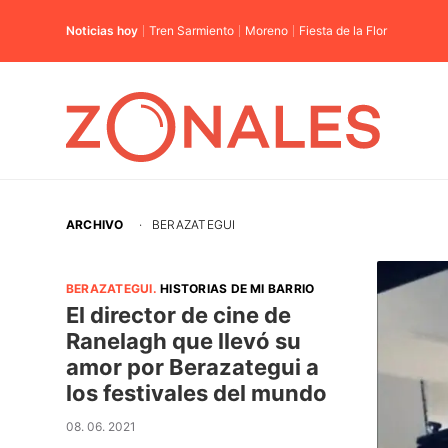
Noticias hoy
Tren Sarmiento
Moreno
Fiesta de la Flor
ARCHIVO
·
BERAZATEGUI
BERAZATEGUI
.
HISTORIAS DE MI BARRIO
El director de cine de
Ranelagh que llevó su
amor por Berazategui a
los festivales del mundo
08. 06. 2021