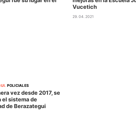
gui fue su lugar en el
mejoras en la Escuela J
Vucetich
29. 04. 2021
UI
.
POLICIALES
mera vez desde 2017, se
 el sistema de
ad de Berazategui
1