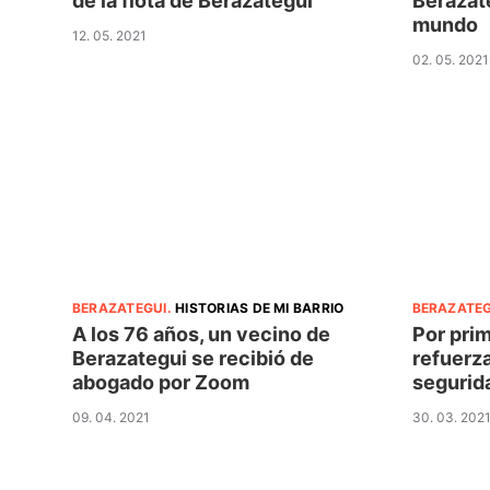
de la flota de Berazategui
Berazate
mundo
12. 05. 2021
02. 05. 2021
BERAZATEGUI
.
HISTORIAS DE MI BARRIO
BERAZATEG
A los 76 años, un vecino de
Por pri
Berazategui se recibió de
refuerza
abogado por Zoom
segurid
09. 04. 2021
30. 03. 202