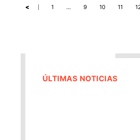
<
1
…
9
10
11
1
ÚLTIMAS NOTICIAS