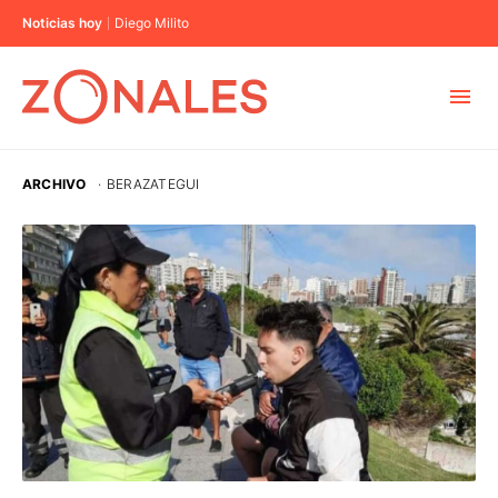
Noticias hoy
Diego Milito
MUNICIPIOS
ARCHIVO
·
BERAZATEGUI
CABA
BUENOS AIRES
PROVINCIAS
ELECCIONES 2023