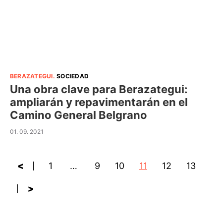
BERAZATEGUI
.
SOCIEDAD
Una obra clave para Berazategui:
ampliarán y repavimentarán en el
Camino General Belgrano
01. 09. 2021
<
1
…
9
10
11
12
13
>