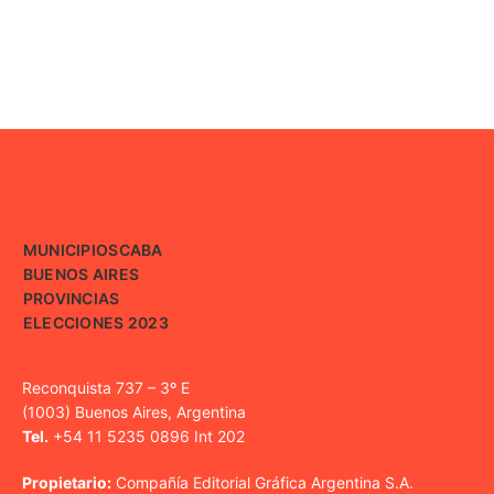
MUNICIPIOS
CABA
BUENOS AIRES
PROVINCIAS
ELECCIONES 2023
Reconquista 737 – 3º E
(1003) Buenos Aires, Argentina
Tel.
+54 11 5235 0896 Int 202
Propietario:
Compañía Editorial Gráfica Argentina S.A.