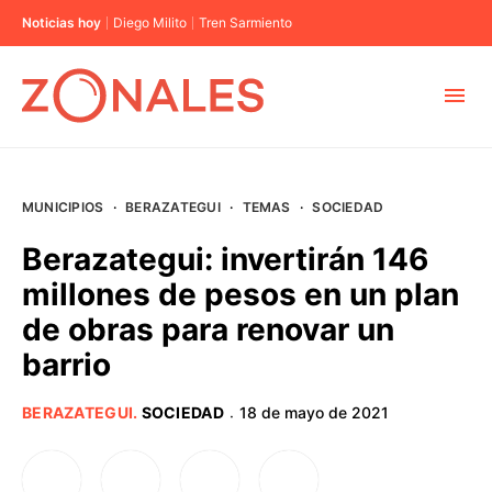
Noticias hoy
Diego Milito
Tren Sarmiento
MUNICIPIOS
MUNICIPIOS
·
BERAZATEGUI
·
TEMAS
·
SOCIEDAD
CABA
Berazategui: invertirán 146
millones de pesos en un plan
BUENOS AIRES
de obras para renovar un
barrio
PROVINCIAS
BERAZATEGUI
.
SOCIEDAD
18 de mayo de 2021
·
ELECCIONES 2023