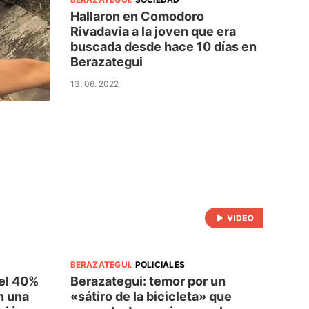
Hallaron en Comodoro
Rivadavia a la joven que era
buscada desde hace 10 días en
Berazategui
13. 06. 2022
BERAZATEGUI
.
POLICIALES
el 40%
Berazategui: temor por un
n una
«sátiro de la bicicleta» que