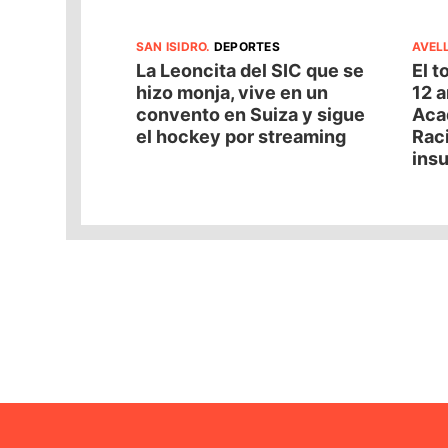
SAN ISIDRO
.
DEPORTES
AVEL
La Leoncita del SIC que se
El t
hizo monja, vive en un
12 a
convento en Suiza y sigue
Acad
el hockey por streaming
Raci
insu