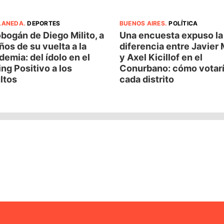
LANEDA
.
DEPORTES
BUENOS AIRES
.
POLÍTICA
obogán de Diego Milito, a
Una encuesta expuso la
ños de su vuelta a la
diferencia entre Javier 
emia: del ídolo en el
y Axel Kicillof en el
ng Positivo a los
Conurbano: cómo votar
ltos
cada distrito