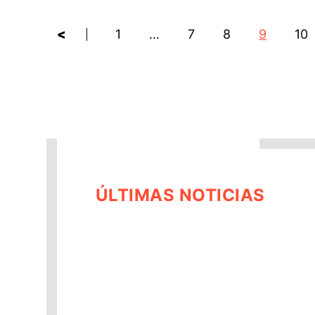
<
1
…
7
8
9
10
ÚLTIMAS NOTICIAS