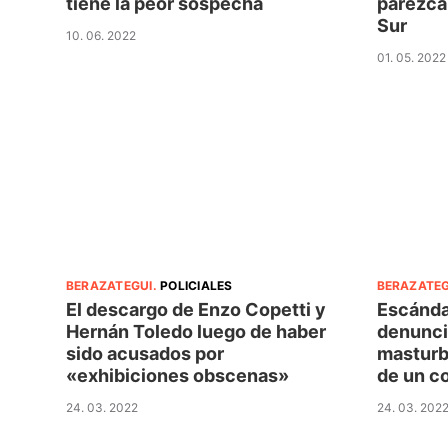
tiene la peor sospecha
parezca 
Sur
10. 06. 2022
01. 05. 2022
BERAZATEGUI
.
POLICIALES
BERAZATEG
El descargo de Enzo Copetti y
Escánda
Hernán Toledo luego de haber
denunci
sido acusados por
masturb
«exhibiciones obscenas»
de un c
24. 03. 2022
24. 03. 202