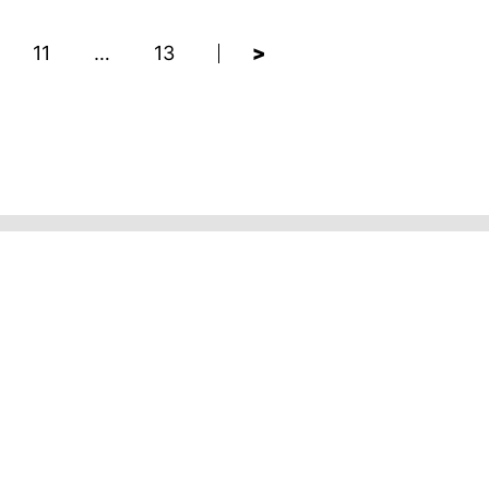
11
…
13
>