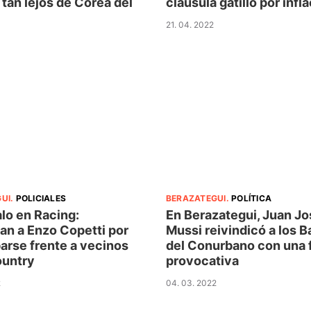
tan lejos de Corea del
cláusula gatillo por infl
21. 04. 2022
UI
.
POLICIALES
BERAZATEGUI
.
POLÍTICA
lo en Racing:
En Berazategui, Juan Jo
an a Enzo Copetti por
Mussi reivindicó a los 
arse frente a vecinos
del Conurbano con una 
ountry
provocativa
2
04. 03. 2022