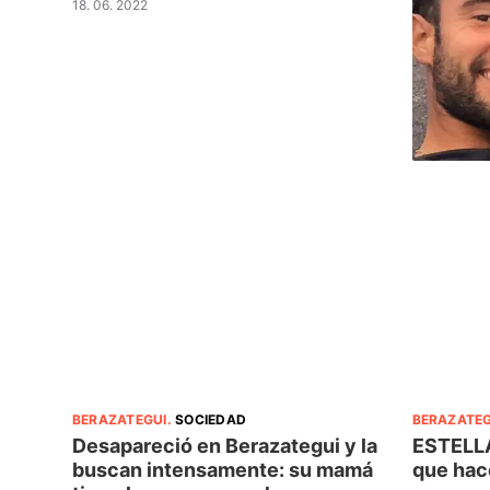
18. 06. 2022
BERAZATEGUI
.
SOCIEDAD
BERAZATEG
Desapareció en Berazategui y la
ESTELLA
buscan intensamente: su mamá
que hac