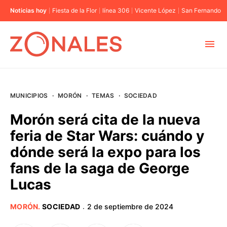
Noticias hoy
Fiesta de la Flor
línea 306
Vicente López
San Fernando
MUNICIPIOS
MUNICIPIOS
·
MORÓN
·
TEMAS
·
SOCIEDAD
CABA
Morón será cita de la nueva
feria de Star Wars: cuándo y
BUENOS AIRES
dónde será la expo para los
fans de la saga de George
PROVINCIAS
Lucas
ELECCIONES 2023
MORÓN
.
SOCIEDAD
2 de septiembre de 2024
·