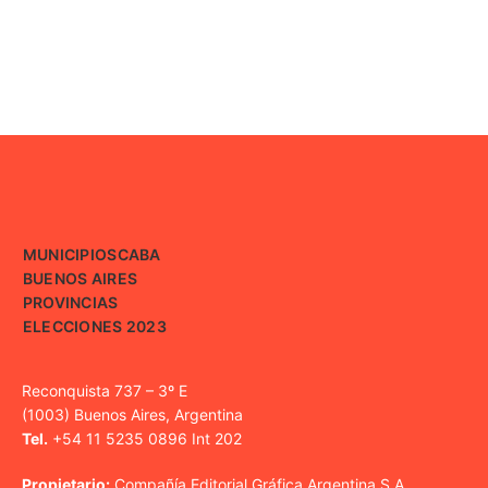
MUNICIPIOS
CABA
BUENOS AIRES
PROVINCIAS
ELECCIONES 2023
Reconquista 737 – 3º E
(1003) Buenos Aires, Argentina
Tel.
+54 11 5235 0896 Int 202
Propietario:
Compañía Editorial Gráfica Argentina S.A.