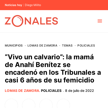
Noticias hoy
Diego Milito
MUNICIPIOS
MUNICIPIOS
·
LOMAS DE ZAMORA
·
TEMAS
·
POLICIALES
CABA
“Vivo un calvario”: la mamá
de Anahí Benítez se
BUENOS AIRES
encadenó en los Tribunales a
casi 6 años de su femicidio
PROVINCIAS
LOMAS DE ZAMORA
.
POLICIALES
8 de julio de 2022
·
ELECCIONES 2023