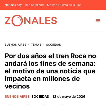
Noticias hoy
Tren Sarmiento
Moreno
Fiesta de la Flor
MUNICIPIOS
BUENOS AIRES
·
TEMAS
·
SOCIEDAD
CABA
Por dos años el tren Roca no
andará los fines de semana:
BUENOS AIRES
el motivo de una noticia que
impacta en millones de
PROVINCIAS
vecinos
ELECCIONES 2023
BUENOS AIRES
.
SOCIEDAD
12 de mayo de 2026
·