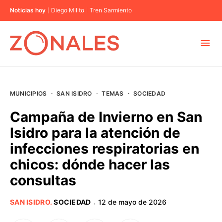
Noticias hoy
Diego Milito
Tren Sarmiento
MUNICIPIOS
MUNICIPIOS
·
SAN ISIDRO
·
TEMAS
·
SOCIEDAD
CABA
Campaña de Invierno en San
Isidro para la atención de
BUENOS AIRES
infecciones respiratorias en
chicos: dónde hacer las
PROVINCIAS
consultas
ELECCIONES 2023
SAN ISIDRO
.
SOCIEDAD
12 de mayo de 2026
·