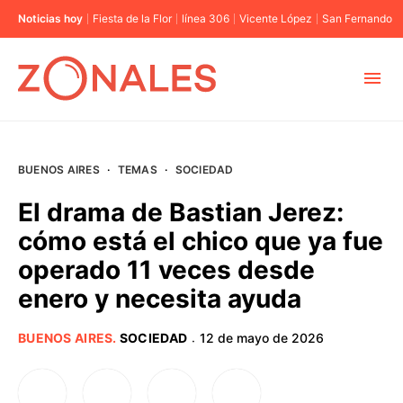
Noticias hoy
Fiesta de la Flor
línea 306
Vicente López
San Fernando
MUNICIPIOS
BUENOS AIRES
·
TEMAS
·
SOCIEDAD
CABA
El drama de Bastian Jerez:
cómo está el chico que ya fue
BUENOS AIRES
operado 11 veces desde
enero y necesita ayuda
PROVINCIAS
BUENOS AIRES
.
SOCIEDAD
12 de mayo de 2026
·
ELECCIONES 2023