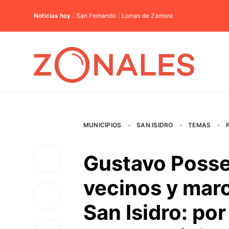
Noticias hoy
San Fernando
Lomas de Zamora
MUNICIPIOS
·
SAN ISIDRO
·
TEMAS
·
Gustavo Posse 
vecinos y marc
San Isidro: por