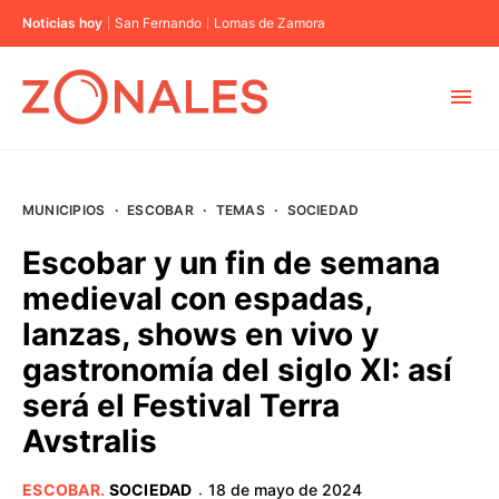
Noticias hoy
San Fernando
Lomas de Zamora
MUNICIPIOS
MUNICIPIOS
·
ESCOBAR
·
TEMAS
·
SOCIEDAD
CABA
Escobar y un fin de semana
medieval con espadas,
BUENOS AIRES
lanzas, shows en vivo y
gastronomía del siglo XI: así
PROVINCIAS
será el Festival Terra
Avstralis
ELECCIONES 2023
ESCOBAR
.
SOCIEDAD
18 de mayo de 2024
·