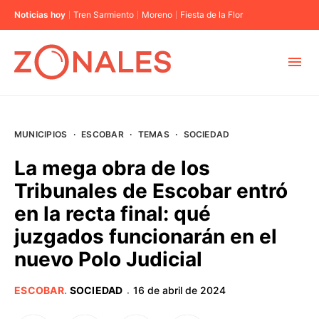
Noticias hoy
Tren Sarmiento
Moreno
Fiesta de la Flor
MUNICIPIOS
MUNICIPIOS
·
ESCOBAR
·
TEMAS
·
SOCIEDAD
CABA
La mega obra de los
Tribunales de Escobar entró
BUENOS AIRES
en la recta final: qué
juzgados funcionarán en el
PROVINCIAS
nuevo Polo Judicial
ELECCIONES 2023
ESCOBAR
.
SOCIEDAD
16 de abril de 2024
·