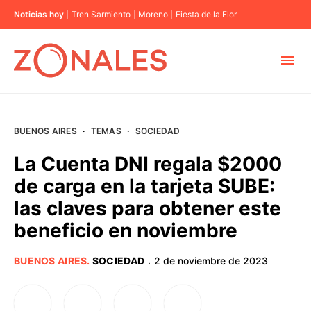
Noticias hoy
Tren Sarmiento
Moreno
Fiesta de la Flor
MUNICIPIOS
BUENOS AIRES
·
TEMAS
·
SOCIEDAD
CABA
La Cuenta DNI regala $2000
de carga en la tarjeta SUBE:
BUENOS AIRES
las claves para obtener este
beneficio en noviembre
PROVINCIAS
BUENOS AIRES
.
SOCIEDAD
2 de noviembre de 2023
·
ELECCIONES 2023