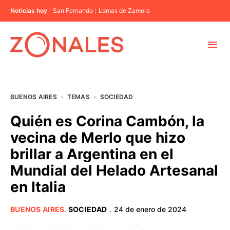
Noticias hoy
San Fernando
Lomas de Zamora
MUNICIPIOS
BUENOS AIRES
·
TEMAS
·
SOCIEDAD
CABA
Quién es Corina Cambón, la
vecina de Merlo que hizo
BUENOS AIRES
brillar a Argentina en el
Mundial del Helado Artesanal
PROVINCIAS
en Italia
ELECCIONES 2023
BUENOS AIRES
.
SOCIEDAD
24 de enero de 2024
·