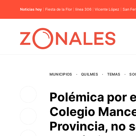
Noticias hoy
Fiesta de la Flor
línea 306
Vicente López
San Fe
MUNICIPIOS
·
QUILMES
·
TEMAS
·
SO
Polémica por el
Colegio Mance
Provincia, no s