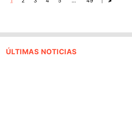
1
2
3
4
5
…
49
>
ÚLTIMAS NOTICIAS