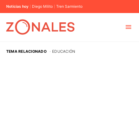
Noticias hoy
Diego Milito
Tren Sarmiento
MUNICIPIOS
TEMA RELACIONADO
·
EDUCACIÓN
CABA
BUENOS AIRES
PROVINCIAS
ELECCIONES 2023