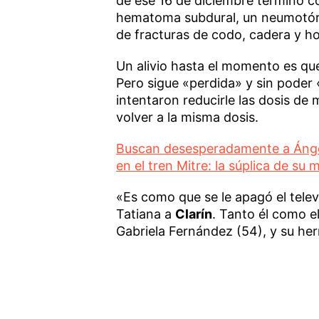
de ese 16 de diciembre terminó c
hematoma subdural, un neumotóra
de fracturas de codo, cadera y h
Un alivio hasta el momento es qu
Pero sigue «perdida» y sin poder 
intentaron reducirle las dosis de m
volver a la misma dosis.
Buscan desesperadamente a Ángela
en el tren Mitre: la súplica de s
«Es como que se le apagó el telev
Tatiana a
Clarín
. Tanto él como e
Gabriela Fernández (54), y su he