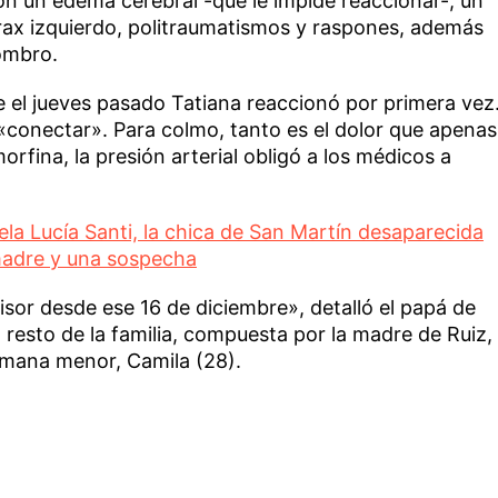
on un edema cerebral -que le impide reaccionar-, un
x izquierdo, politraumatismos y raspones, además
ombro.
e el jueves pasado Tatiana reaccionó por primera vez
«conectar». Para colmo, tanto es el dolor que apenas
orfina, la presión arterial obligó a los médicos a
 Lucía Santi, la chica de San Martín desaparecida
u madre y una sospecha
isor desde ese 16 de diciembre», detalló el papá de
l resto de la familia, compuesta por la madre de Ruiz,
rmana menor, Camila (28).