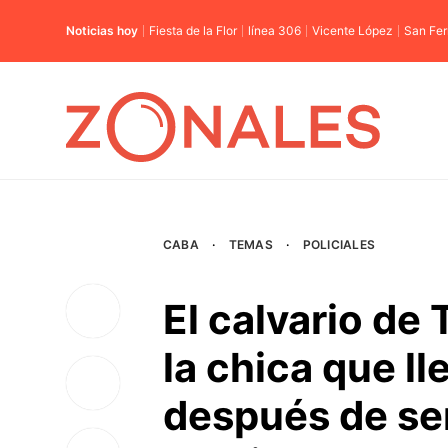
Noticias hoy
Fiesta de la Flor
línea 306
Vicente López
San Fe
CABA
·
TEMAS
·
POLICIALES
El calvario de
la chica que l
después de ser