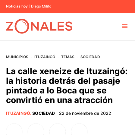
Noticias hoy
Diego Milito
MUNICIPIOS
MUNICIPIOS
·
ITUZAINGÓ
·
TEMAS
·
SOCIEDAD
CABA
La calle xeneize de Ituzaingó:
la historia detrás del pasaje
BUENOS AIRES
pintado a lo Boca que se
convirtió en una atracción
PROVINCIAS
ITUZAINGÓ
.
SOCIEDAD
22 de noviembre de 2022
·
ELECCIONES 2023