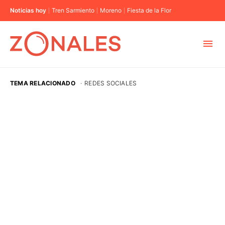
Noticias hoy
Tren Sarmiento
Moreno
Fiesta de la Flor
MUNICIPIOS
TEMA RELACIONADO
·
REDES SOCIALES
CABA
BUENOS AIRES
PROVINCIAS
ELECCIONES 2023