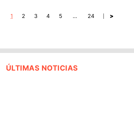
1
2
3
4
5
…
24
>
ÚLTIMAS NOTICIAS