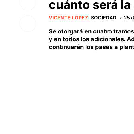
cuánto será la
VICENTE LÓPEZ
.
SOCIEDAD
25 d
·
Se otorgará en cuatro tramos
y en todos los adicionales. A
continuarán los pases a plan