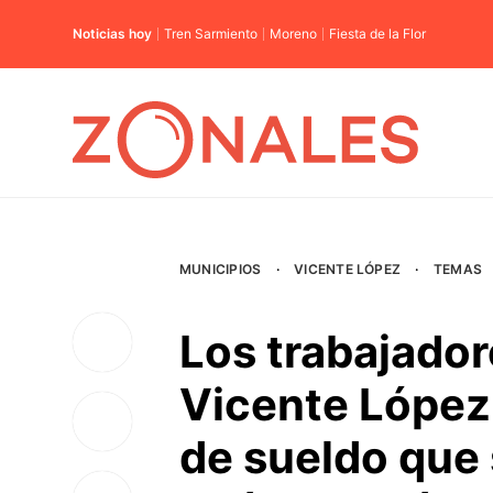
Noticias hoy
Tren Sarmiento
Moreno
Fiesta de la Flor
MUNICIPIOS
·
VICENTE LÓPEZ
·
TEMAS
Los trabajador
Vicente López
de sueldo que 