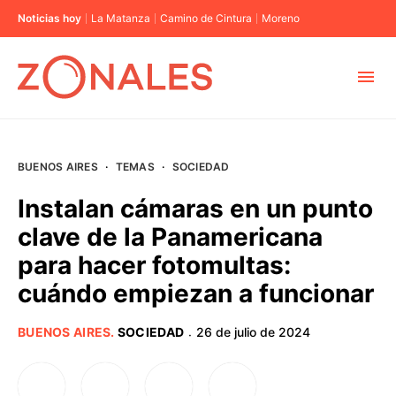
Noticias hoy
La Matanza
Camino de Cintura
Moreno
MUNICIPIOS
BUENOS AIRES
·
TEMAS
·
SOCIEDAD
CABA
Instalan cámaras en un punto
clave de la Panamericana
BUENOS AIRES
para hacer fotomultas:
cuándo empiezan a funcionar
PROVINCIAS
BUENOS AIRES
.
SOCIEDAD
26 de julio de 2024
·
ELECCIONES 2023