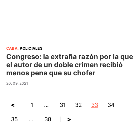
CABA
.
POLICIALES
Congreso: la extraña razón por la que
el autor de un doble crimen recibió
menos pena que su chofer
20. 09. 2021
<
1
…
31
32
33
34
35
…
38
>