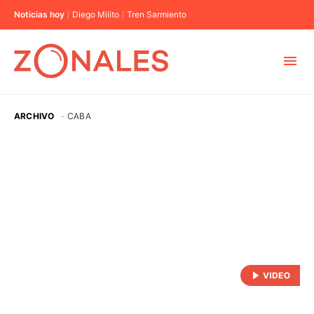
Noticias hoy
Diego Milito
Tren Sarmiento
MUNICIPIOS
ARCHIVO
·
CABA
CABA
BUENOS AIRES
PROVINCIAS
ELECCIONES 2023