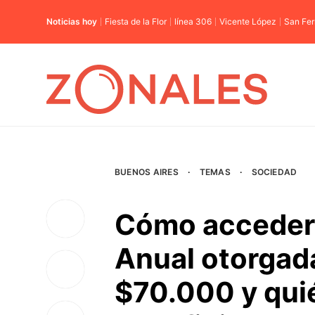
Noticias hoy
Fiesta de la Flor
línea 306
Vicente López
San Fe
BUENOS AIRES
·
TEMAS
·
SOCIEDAD
Cómo acceder 
Anual otorgad
$70.000 y qui