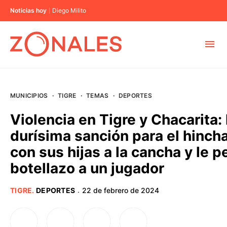
Noticias hoy
Diego Milito
MUNICIPIOS
MUNICIPIOS
·
TIGRE
·
TEMAS
·
DEPORTES
CABA
Violencia en Tigre y Chacarita: 
durísima sanción para el hinch
BUENOS AIRES
con sus hijas a la cancha y le 
botellazo a un jugador
PROVINCIAS
TIGRE
.
DEPORTES
22 de febrero de 2024
·
ELECCIONES 2023