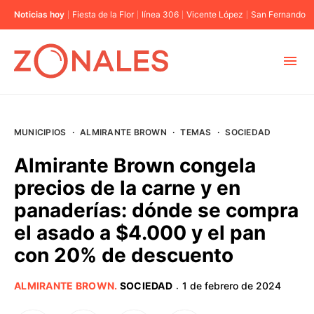
Noticias hoy
Fiesta de la Flor
línea 306
Vicente López
San Fernando
MUNICIPIOS
MUNICIPIOS
·
ALMIRANTE BROWN
·
TEMAS
·
SOCIEDAD
CABA
Almirante Brown congela
precios de la carne y en
BUENOS AIRES
panaderías: dónde se compra
el asado a $4.000 y el pan
PROVINCIAS
con 20% de descuento
ELECCIONES 2023
ALMIRANTE BROWN
.
SOCIEDAD
1 de febrero de 2024
·