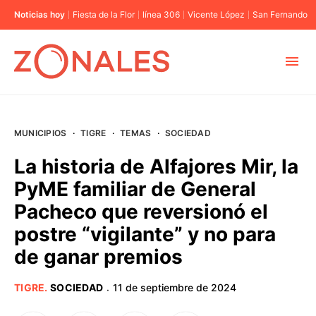
Noticias hoy
Fiesta de la Flor
línea 306
Vicente López
San Fernando
MUNICIPIOS
MUNICIPIOS
·
TIGRE
·
TEMAS
·
SOCIEDAD
CABA
La historia de Alfajores Mir, la
PyME familiar de General
BUENOS AIRES
Pacheco que reversionó el
postre “vigilante” y no para
PROVINCIAS
de ganar premios
ELECCIONES 2023
TIGRE
.
SOCIEDAD
11 de septiembre de 2024
·